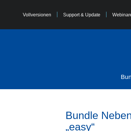
Vollversionen
Support & Update
Webinar
Bun
Bundle Neben
„easy“