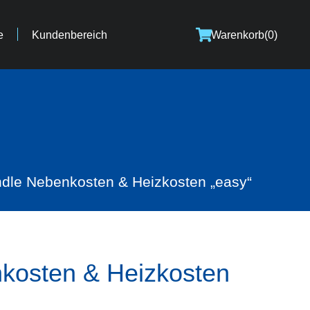
e
Kundenbereich
Warenkorb
(0)
dle Nebenkosten & Heizkosten „easy“
kosten & Heizkosten