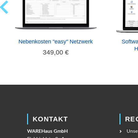
Nebenkosten "easy" Netzwerk
Softwa
H
349,00
€
KONTAKT
RE
WAREHaus GmbH
Unse