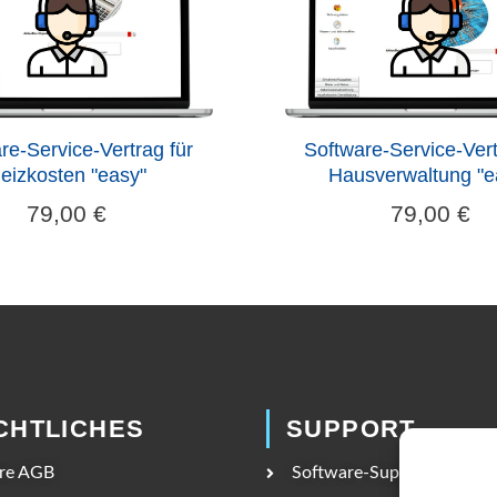
re-Service-Vertrag für
Software-Service-Vert
eizkosten "easy"
Hausverwaltung "e
79,00
€
79,00
€
CHTLICHES
SUPPORT
re AGB
Software-Support-Vertrag