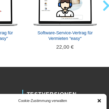
rag für
Software-Service-Vertrag für
asy"
Vermieten "easy"
22,00
€
TESTVERSIONEN
Cookie-Zustimmung verwalten
Sie können unsere Software ganz