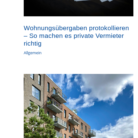
Wohnungsübergaben protokollieren
– So machen es private Vermieter
richtig
Allgemein