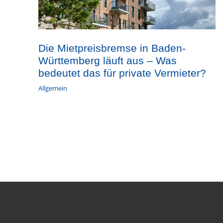
Die Mietpreisbremse in Baden-
Württemberg läuft aus – Was
bedeutet das für private Vermieter?
Allgemein