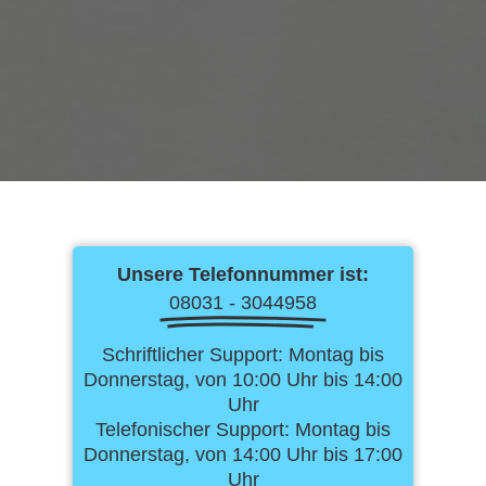
Unsere Telefonnummer ist:
08031 - 3044958
Schriftlicher Support: Montag bis
Donnerstag, von 10:00 Uhr bis 14:00
Uhr
Telefonischer Support: Montag bis
Donnerstag, von 14:00 Uhr bis 17:00
Uhr