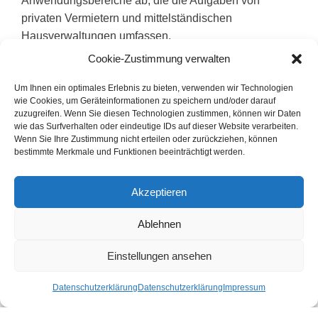
Anwendungsbereiche ab, die die Aufgaben von
privaten Vermietern und mittelständischen
Hausverwaltungen umfassen.
Cookie-Zustimmung verwalten
Unser Ziel ist es, dass Sie trotz der vielfältigen
Anforderungen, die die Immobilienverwaltung mit sich
Um Ihnen ein optimales Erlebnis zu bieten, verwenden wir Technologien
wie Cookies, um Geräteinformationen zu speichern und/oder darauf
bringt, dennoch Spaß an Ihrer Arbeit haben und
zuzugreifen. Wenn Sie diesen Technologien zustimmen, können wir Daten
aufgrund der Zeitersparnis genug Zeit für andere
wie das Surfverhalten oder eindeutige IDs auf dieser Website verarbeiten.
Dinge bleibt.
Wenn Sie Ihre Zustimmung nicht erteilen oder zurückziehen, können
bestimmte Merkmale und Funktionen beeinträchtigt werden.
Akzeptieren
Ablehnen
1999
23.000
15.000
Einstellungen ansehen
Gründung
Installationen
Kunden
Datenschutzerklärung
Datenschutzerklärung
Impressum
5.000