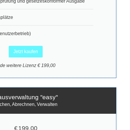
ätsprüfung und gesetzeskonformer Ausgabe
splätze
enutzerbetrieb)
Jetzt kaufen
ede weitere Lizenz € 199,00
usverwaltung "easy"
chen, Abrechnen, Verwalten
199,00
€